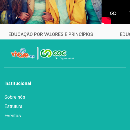
EDUCAÇÃO POR VALORES E PRINCÍPIOS
EDU
Institucional
Sobre nós
Estrutura
Eventos